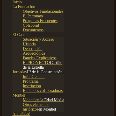
Inicio
La Fundación
Objetivos Fundacionales
El Patronato
Preguntas Frecuentes
Colabora!
Documentos
El Castillo
Situación y Acceso
Historia
Descripción
Arqueológica
Paneles Explicativos
El PROYECTO
Castillo
de la Estrella
Jornadas
Hª de la Construcción
Info. General
Programa
Inscripción
Entidades colaboradoras
Montiel
Montiel
en la Edad Media
Otros elementos
históricos
en Montiel
Actualidad