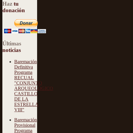
Haz
tu
donación
Últimas
noticias
Baremación
Definitiva
Programa
RECUAL
"CONJUNTO
ARQUEOLÓGICO
CASTILLO
DE LA
ESTRELLA
VIII"
Baremación
Provisional
Programa