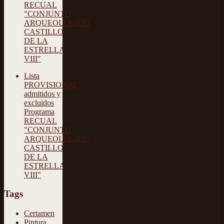
RECUAL
"CONJUNTO
ARQUEOLÓGICO
CASTILLO
DE LA
ESTRELLA
VIII"
Lista
PROVISIONAL
admitidos y
excluidos
Programa
RECUAL
"CONJUNTO
ARQUEOLÓGICO
CASTILLO
DE LA
ESTRELLA
VIII"
Tags
Certamen
Pintura