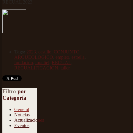
RECUAL 2023:
Tags:
2023
,
castillo
,
CONJUNTO
ARQUEOLOGICO
,
empleo
,
estrella
,
fundacion
,
montiel
,
RECUAL
,
RECUALIFICACION
,
taller
Filtro
por
Categoría
General
Noticias
Actualizaciones
Eventos