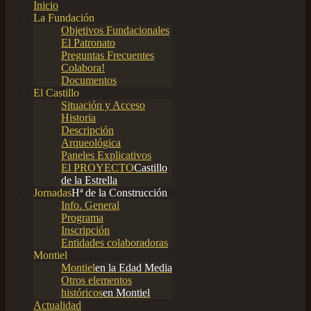
Inicio
La Fundación
Objetivos Fundacionales
El Patronato
Preguntas Frecuentes
Colabora!
Documentos
El Castillo
Situación y Acceso
Historia
Descripción
Arqueológica
Paneles Explicativos
El PROYECTO
Castillo
de la Estrella
Jornadas
Hª de la Construcción
Info. General
Programa
Inscripción
Entidades colaboradoras
Montiel
Montiel
en la Edad Media
Otros elementos
históricos
en Montiel
Actualidad