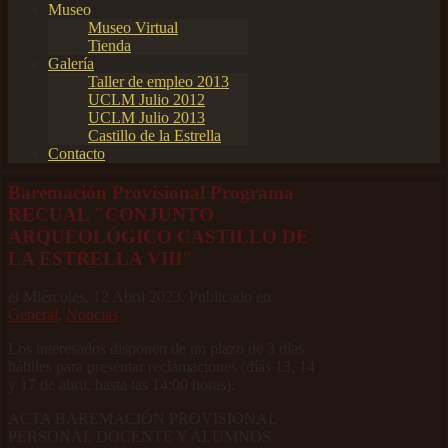
Museo
Museo Virtual
Tienda
Galería
Taller de empleo 2013
UCLM Julio 2012
UCLM Julio 2013
Castillo de la Estrella
Contacto
Baremación Provisional Programa
RECUAL "CONJUNTO
ARQUEOLÓGICO CASTILLO DE
LA ESTRELLA VIII"
el Miércoles, 12 Abril 2023. Publicado en
General
,
Noticias
Los interesados disponen de un plazo de 3 días
hábiles para presentar reclamaciones (días 13, 14
y 17 de abril, hasta las 14:00 horas).
ACTA BAREMACIÓN PROVISIONAL
PERSONAL DOCENTE Y ALUMNOS