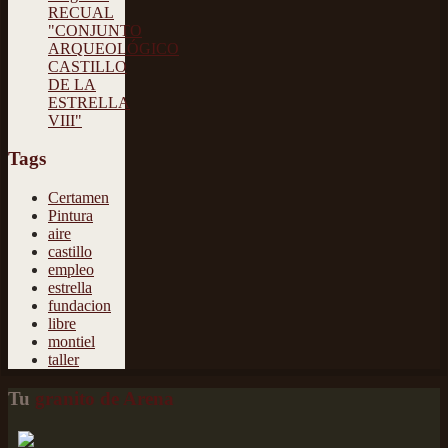
RECUAL
"CONJUNTO
ARQUEOLÓGICO
CASTILLO
DE LA
ESTRELLA
VIII"
Tags
Certamen
Pintura
aire
castillo
empleo
estrella
fundacion
libre
montiel
taller
Tu
granito de Arena