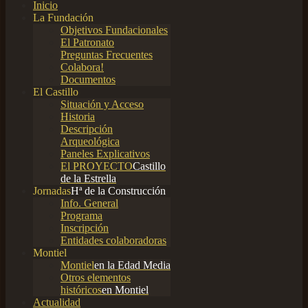
Inicio
La Fundación
Objetivos Fundacionales
El Patronato
Preguntas Frecuentes
Colabora!
Documentos
El Castillo
Situación y Acceso
Historia
Descripción
Arqueológica
Paneles Explicativos
El PROYECTO
Castillo
de la Estrella
Jornadas
Hª de la Construcción
Info. General
Programa
Inscripción
Entidades colaboradoras
Montiel
Montiel
en la Edad Media
Otros elementos
históricos
en Montiel
Actualidad