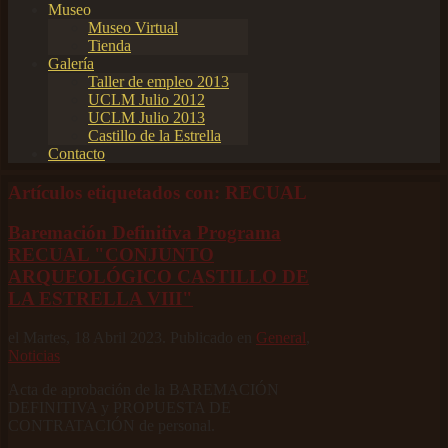
Museo
Museo Virtual
Tienda
Galería
Taller de empleo 2013
UCLM Julio 2012
UCLM Julio 2013
Castillo de la Estrella
Contacto
Artículos etiquetados con: RECUAL
Baremación Definitiva Programa
RECUAL "CONJUNTO
ARQUEOLÓGICO CASTILLO DE
LA ESTRELLA VIII"
el Martes, 18 Abril 2023. Publicado en
General
,
Noticias
Acta de aprobación de la BAREMACIÓN
DEFINITIVA y PROPUESTA DE
CONTRATACIÓN de personal.