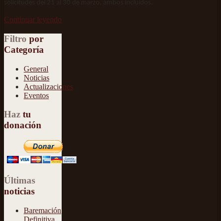
solicitudes del 21 al 30 de marzo, ambos incluidos.
Continuar leyendo
Filtro
por
Categoría
General
Noticias
Actualizaciones
Eventos
Haz
tu
donación
Últimas
noticias
Baremación
Definitiva