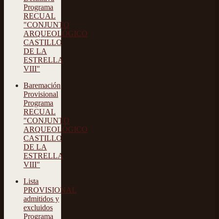
Programa
RECUAL
"CONJUNTO
ARQUEOLÓGICO
CASTILLO
DE LA
ESTRELLA
VIII"
Baremación
Provisional
Programa
RECUAL
"CONJUNTO
ARQUEOLÓGICO
CASTILLO
DE LA
ESTRELLA
VIII"
Lista
PROVISIONAL
admitidos y
excluidos
Programa