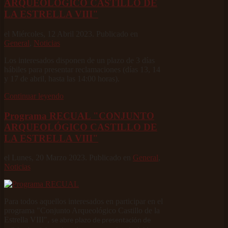
ARQUEOLÓGICO CASTILLO DE
LA ESTRELLA VIII"
el Miércoles, 12 Abril 2023. Publicado en
General
,
Noticias
Los interesados disponen de un plazo de 3 días
hábiles para presentar reclamaciones (días 13, 14
y 17 de abril, hasta las 14:00 horas).
Continuar leyendo
Programa RECUAL "CONJUNTO
ARQUEOLÓGICO CASTILLO DE
LA ESTRELLA VIII"
el Lunes, 20 Marzo 2023. Publicado en
General
,
Noticias
Para todos aquellos interesados en participar en el
programa "Conjunto Arqueológico Castillo de la
Estrella VIII",
se abre plazo de presentación de