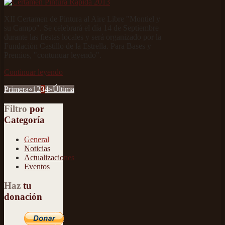
XII Certamen de Pintura al Aire Libre "Montiel y
su Campo". Se celebrará el día 14 de Septiembre
durante las fiestas locales y será organizado por la
Fundación Castillo de la Estrella. Para Bases y
Premios, "contunuar leyendo".
Continuar leyendo
Primera
«
1
2
3
4
»
Última
Filtro
por
Categoría
General
Noticias
Actualizaciones
Eventos
Haz
tu
donación