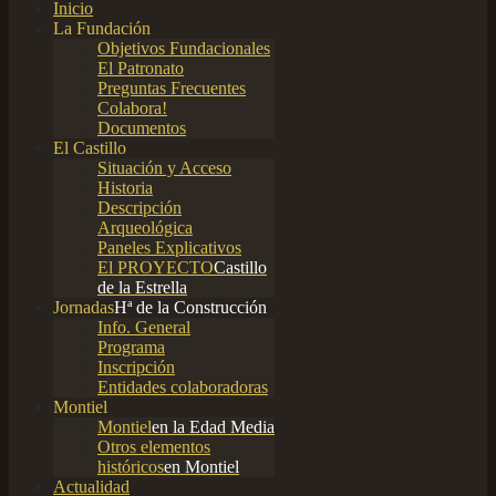
Inicio
La Fundación
Objetivos Fundacionales
El Patronato
Preguntas Frecuentes
Colabora!
Documentos
El Castillo
Situación y Acceso
Historia
Descripción
Arqueológica
Paneles Explicativos
El PROYECTO
Castillo
de la Estrella
Jornadas
Hª de la Construcción
Info. General
Programa
Inscripción
Entidades colaboradoras
Montiel
Montiel
en la Edad Media
Otros elementos
históricos
en Montiel
Actualidad