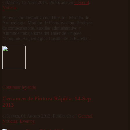
el Martes, 15 Abril 2014. Publicado en
General
,
Noticias
Baremación Definitiva del Director, Monitor de
Arqueología, Monitor de Conservación, Profesor
de compensatoria/Auxiliar administrativo y
Alumnos trabajadores del Taller de Empleo
"Conjunto Arqueológico Castillo de la Estrella".
Continuar leyendo
Certamen de Pintura Rápida. 14-Sep
2013
el Jueves, 01 Agosto 2013. Publicado en
General
,
Noticias
,
Eventos