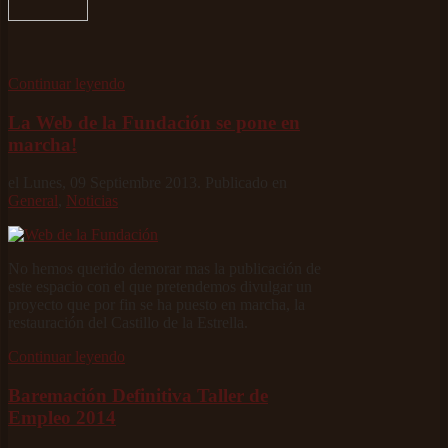
Continuar leyendo
La Web de la Fundación se pone en
marcha!
el Lunes, 09 Septiembre 2013. Publicado en
General
,
Noticias
No hemos querido demorar mas la publicación de
este espacio con el que pretendemos divulgar un
proyecto que por fin se ha puesto en marcha, la
restauración del Castillo de la Estrella.
Continuar leyendo
Baremación Definitiva Taller de
Empleo 2014