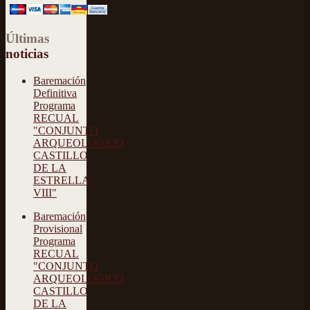
Últimas
noticias
Baremación
Definitiva
Programa
RECUAL
"CONJUNTO
ARQUEOLÓGICO
CASTILLO
DE LA
ESTRELLA
VIII"
Baremación
Provisional
Programa
RECUAL
"CONJUNTO
ARQUEOLÓGICO
CASTILLO
DE LA