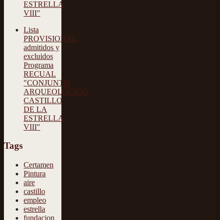
ESTRELLA
VIII"
Lista
PROVISIONAL
admitidos y
excluidos
Programa
RECUAL
"CONJUNTO
ARQUEOLÓGICO
CASTILLO
DE LA
ESTRELLA
VIII"
Tags
Certamen
Pintura
aire
castillo
empleo
estrella
fundacion