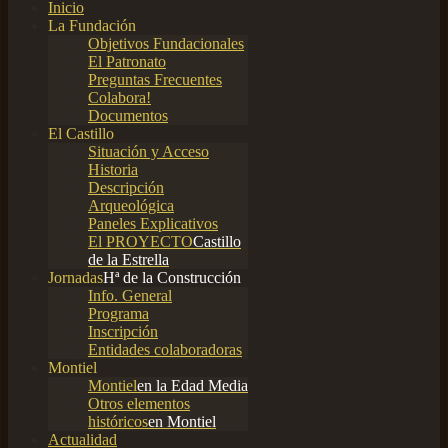
Inicio
La Fundación
Objetivos Fundacionales
El Patronato
Preguntas Frecuentes
Colabora!
Documentos
El Castillo
Situación y Acceso
Historia
Descripción
Arqueológica
Paneles Explicativos
El PROYECTO
Castillo
de la Estrella
Jornadas
Hª de la Construcción
Info. General
Programa
Inscripción
Entidades colaboradoras
Montiel
Montiel
en la Edad Media
Otros elementos
históricos
en Montiel
Actualidad