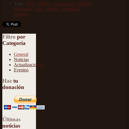
Tags:
2016
,
castillo
,
convocatoria
,
estrella
,
fundacion
,
junio
,
montiel
,
patronato
,
reunión
Filtro
por
Categoría
General
Noticias
Actualizaciones
Eventos
Haz
tu
donación
Últimas
noticias