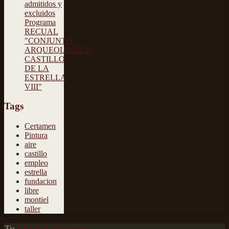
admitidos y
excluidos
Programa
RECUAL
"CONJUNTO
ARQUEOLÓGICO
CASTILLO
DE LA
ESTRELLA
VIII"
Tags
Certamen
Pintura
aire
castillo
empleo
estrella
fundacion
libre
montiel
taller
Tu
granito de Arena