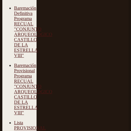
Baremación
Definitiva
Programa
RECUAL
"CONJUNTO
ARQUEOLÓGICO
CASTILLO
DE LA
ESTRELLA
VIII"
Baremación
Provisional
Programa
RECUAL
"CONJUNTO
ARQUEOLÓGICO
CASTILLO
DE LA
ESTRELLA
VIII"
Lista
PROVISIONAL