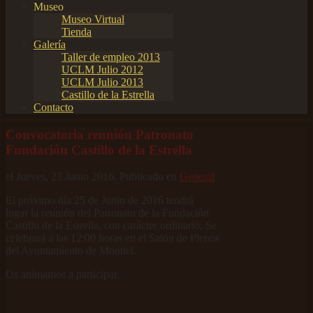
Museo
Museo Virtual
Tienda
Galería
Taller de empleo 2013
UCLM Julio 2012
UCLM Julio 2013
Castillo de la Estrella
Contacto
Convocatoria reunión Patronato
Fundación Castillo de la Estrella
el Jueves, 23 Junio 2016. Publicado en
General
El próximo día 25 de Junio de 2016 tendrá
lugar la reunión del Patronato de la Fundación
Castillo de la Estrella, con carácter ordinario. Se
celebrará a las 12:00 horas en el Salón de Plenos
del Ayuntamiento de Montiel.
Os animamos a participar.