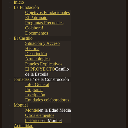
Inicio
La Fundación
Objetivos Fundacionales
El Patronato
Preguntas Frecuentes
Colabora!
Documentos
El Castillo
Situación y Acceso
Historia
Descripción
Arqueológica
Paneles Explicativos
El PROYECTO
Castillo
de la Estrella
Jornadas
Hª de la Construcción
Info. General
Programa
Inscripción
Entidades colaboradoras
Montiel
Montiel
en la Edad Media
Otros elementos
históricos
en Montiel
Actualidad