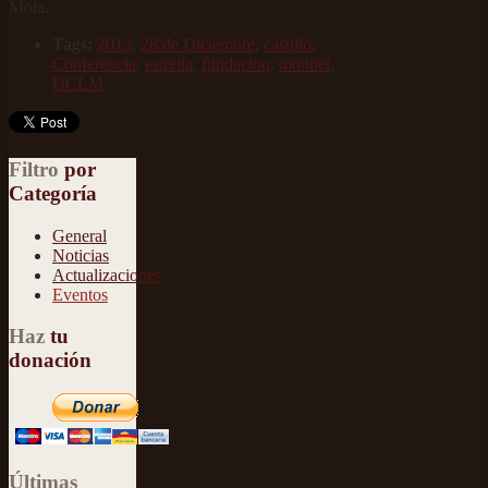
Mota.
Tags:
2013
,
28 de Diciembre
,
castillo
,
Conferencia
,
estrella
,
fundacion
,
montiel
,
UCLM
Filtro
por
Categoría
General
Noticias
Actualizaciones
Eventos
Haz
tu
donación
Últimas