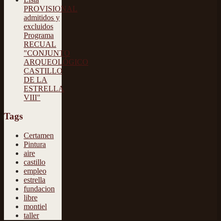
PROVISIONAL
admitidos y
excluidos
Programa
RECUAL
"CONJUNTO
ARQUEOLÓGICO
CASTILLO
DE LA
ESTRELLA
VIII"
Tags
Certamen
Pintura
aire
castillo
empleo
estrella
fundacion
libre
montiel
taller