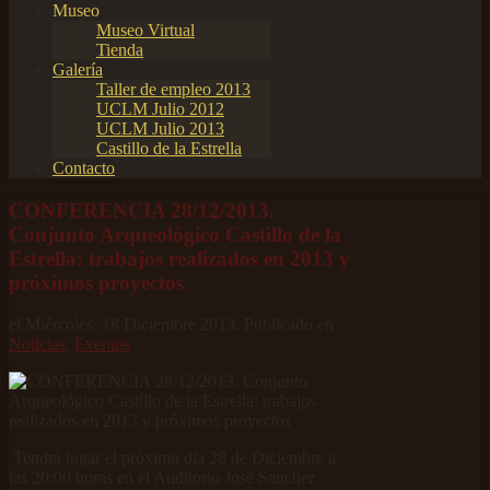
Museo
Museo Virtual
Tienda
Galería
Taller de empleo 2013
UCLM Julio 2012
UCLM Julio 2013
Castillo de la Estrella
Contacto
CONFERENCIA 28/12/2013.
Conjunto Arqueológico Castillo de la
Estrella: trabajos realizados en 2013 y
próximos proyectos
el Miércoles, 18 Diciembre 2013. Publicado en
Noticias
,
Eventos
Tendrá lugar el próximo día 28 de Diciembre a
las 20:00 horas en el Auditorio José Sanchez